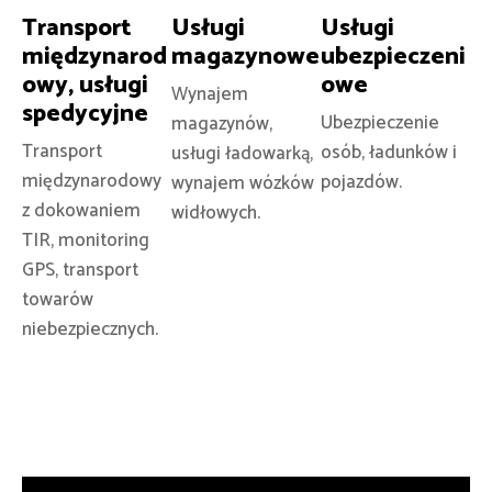
Transport
Usługi
Usługi
międzynarod
magazynowe
ubezpieczeni
owy, usługi
owe
Wynajem
spedycyjne
Ubezpieczenie
magazynów,
Transport
osób, ładunków i
usługi ładowarką,
międzynarodowy
pojazdów.
wynajem wózków
z dokowaniem
widłowych.
TIR, monitoring
GPS, transport
towarów
niebezpiecznych.