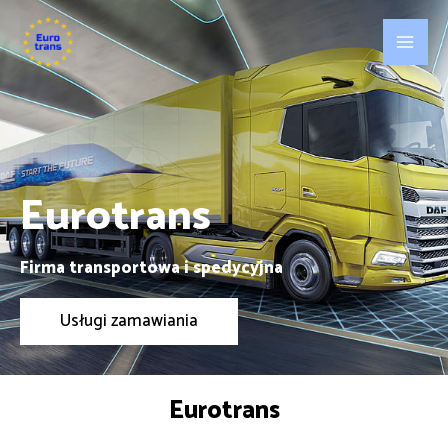
Eurotrans
Firma transportowa i spedycyjna
Usługi zamawiania
Eurotrans